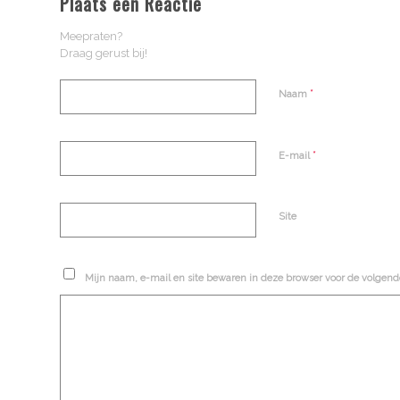
Plaats een Reactie
Meepraten?
Draag gerust bij!
*
Naam
*
E-mail
Site
Mijn naam, e-mail en site bewaren in deze browser voor de volgende