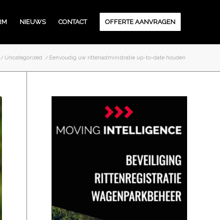
RM
NIEUWS
CONTACT
OFFERTE AANVRAGEN
/
Uncategorized
/
Eenvoudig uw rittenadministratie up-to-date houden