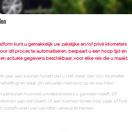
den
latform kunt u gemakkelijk uw zakelijke en/of privé kilometers
oor dit proces te automatiseren, bespaart u een hoop tijd en
en actuele gegevens beschikbaar, voor elke reis die u maakt.
 elk jaar aan kunnen tonen dat u niet meer dan 500 kilometer
 naheffing en daar zit natuurlijk niemand op te wachten.
nen aantonen hoeveel privékilometers u gereden heeft. Of
rekenen aan een klant, of aan kunnen tonen hoe vaak of hoe
classificeren van uw ritten serieus te nemen.