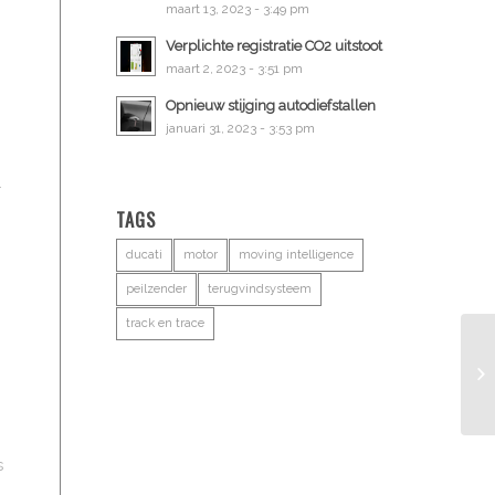
maart 13, 2023 - 3:49 pm
Verplichte registratie CO2 uitstoot
maart 2, 2023 - 3:51 pm
Opnieuw stijging autodiefstallen
januari 31, 2023 - 3:53 pm
.
TAGS
ducati
motor
moving intelligence
peilzender
terugvindsysteem
track en trace
s