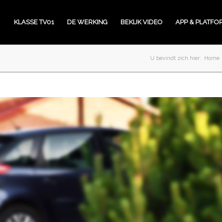
KLASSE TV01
DE WERKING
BEKIJK VIDEO
APP & PLATFO
U bevindt zich hier:
Home