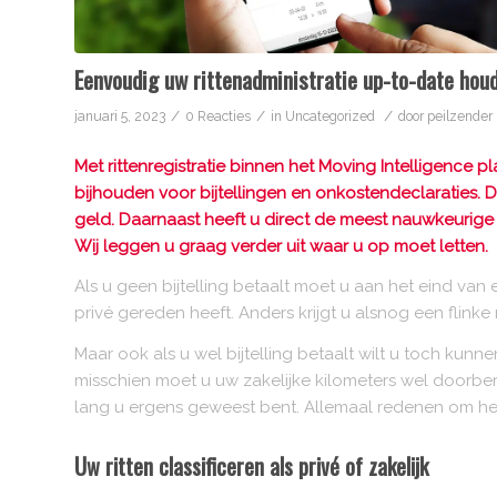
Eenvoudig uw rittenadministratie up-to-date hou
/
/
/
januari 5, 2023
0 Reacties
in
Uncategorized
door
peilzender
Met rittenregistratie binnen het Moving Intelligence p
bijhouden voor bijtellingen en onkostendeclaraties. D
geld. Daarnaast heeft u direct de meest nauwkeurige 
Wij leggen u graag verder uit waar u op moet letten.
Als u geen bijtelling betaalt moet u aan het eind van
privé gereden heeft. Anders krijgt u alsnog een flinke
Maar ook als u wel bijtelling betaalt wilt u toch kun
misschien moet u uw zakelijke kilometers wel doorbe
lang u ergens geweest bent. Allemaal redenen om het 
Uw ritten classificeren als privé of zakelijk