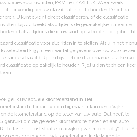
lassificaties voor uw ritten, PRIVÉ en ZAKELIJK. Woon-werk
 heel eenvoudig om uw classificaties bij te houden. Direct na
heren. U kunt elke rit direct classificeren, of de classificatie
vullen, bijvoorbeeld als u tijdens de gebruikelijke rit naar uw
n of als u tijdens die rit uw kind op school heeft gebracht.
d classificatie voor alle ritten in te stellen. Als u in het menu
o selecteert krijgt u een aantal gegevens over uw auto te zien
tie is ingeschakeld. Rijdt u bijvoorbeeld voornamelijk zakelijke
d classificatie op zakelijk te houden. Rijdt u dan toch een keer
t aan.
ok gelijk uw actuele kilometerstand in. Het
lometerstand uiteraard voor u bij, maar er kan een afwijking
en de kilometerstand op de teller van uw auto. Dat heeft te
GPS gebruikt om de gereden kilometers te meten en een auto
De belastingdienst staat een afwijking van maximaal 3% toe. Al
 nog eens per maand, uw kilometerstand in de MiApp te