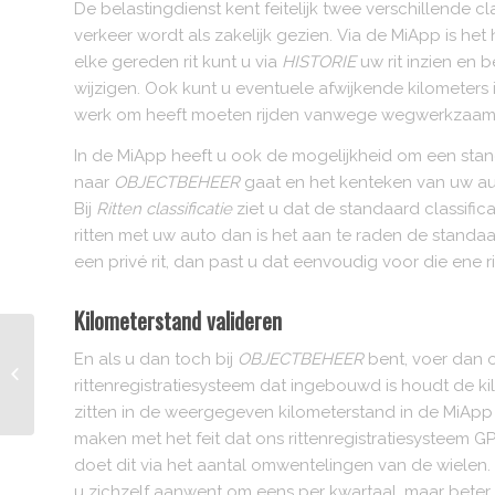
De belastingdienst kent feitelijk twee verschillende c
verkeer wordt als zakelijk gezien. Via de MiApp is het
elke gereden rit kunt u via
HISTORIE
uw rit inzien en be
wijzigen. Ook kunt u eventuele afwijkende kilometers in
werk om heeft moeten rijden vanwege wegwerkzaamhede
In de MiApp heeft u ook de mogelijkheid om een standaar
naar
OBJECTBEHEER
gaat en het kenteken van uw aut
Bij
Ritten classificatie
ziet u dat de standaard classifica
ritten met uw auto dan is het aan te raden de standaar
een privé rit, dan past u dat eenvoudig voor die ene ri
Kilometerstand valideren
Gestolen Ducati motor
En als u dan toch bij
OBJECTBEHEER
bent, voer dan o
door peilzender
rittenregistratiesysteem dat ingebouwd is houdt de ki
teruggevonden
zitten in de weergegeven kilometerstand in de MiApp 
maken met het feit dat ons rittenregistratiesysteem 
doet dit via het aantal omwentelingen van de wielen. 
u zichzelf aanwent om eens per kwartaal, maar beter